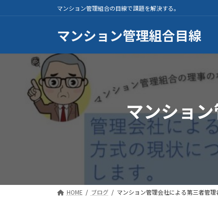
コ
ナ
マンション管理組合の目線で課題を解決する。
ン
ビ
テ
ゲ
マンション管理組合目線
ン
ー
ツ
シ
へ
ョ
ス
ン
キ
に
マンション
ッ
移
プ
動
HOME
ブログ
マンション管理会社による第三者管理