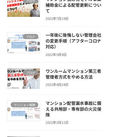
ブログ
補助金による配管更新につい
て
2022年7月19日
一年後に後悔しない管理会社
ブログ
の変更手順（アフターコロナ
対応）
2022年5月9日
ワンルームマンション第三者
ブログ
管理者方式をやめる方法
2022年4月24日
マンション配管漏水事故に備
マンション保険
える共用部・専有部の火災保
険
2022年3月11日