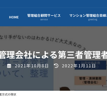
管理組合顧問サービス
マンション管理組合目線
HOME
service
greeting
管理会社による第三者管理
最
2021年10月8日
2022年1月11日
終
更
新
日
者方式の現状
時
: