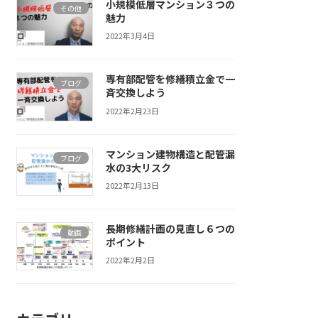
小規模低層マンション３つの
その他
魅力
2022年3月4日
専有部配管を修繕積立金で一
ブログ
斉交換しよう
2022年2月23日
マンション建物構造と配管漏
ブログ
水の3大リスク
2022年2月13日
長期修繕計画の見直し６つの
動画
ポイント
2022年2月2日