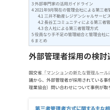
3
外部専門家の活用ガイドライン
4
2021年9月現在の管理会社による第三
4.1
三井不動産レジデンシャルサービ
4.2
長谷工コミュニティによる第三者
4.3
合人社による第三者管理方式
5
役員なり手不足の管理組合と管理会社に
6
まとめ
外部管理者採用の検討
国交省
「マンションの新たな管理ルール
議から、外部管理者が採用されている事
理業協会）問い合わせについて事例が取