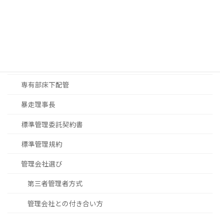
マンションDX
マンション修繕
大規模修繕工事見積
大規模修繕工事進め方
専有部床下配管
暴走理事長
標準管理委託契約書
標準管理規約
管理会社選び
第三者管理者方式
管理会社との付き合い方