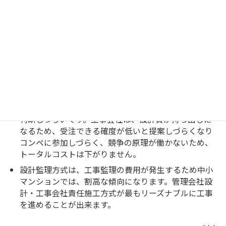
2040年には、人口が約1400万人減少して空家問題は深
刻化します。築50年を超えるマンションは231万戸に達
し、築古中古マンション市場は、中古市場でも、選ば
れるマンションと選ばれないマンションの二極化しま
す。
責任施工方式は、大規模修繕工事の設計と工事の見積
りを、大規模修繕工事会社にまるまる見積もり依頼す
る方式です。設計無しでの見積依頼となるため、各社
の提案は工事範囲や仕様は統一されずに、管理組合は
判断しづらいです。工事会社は、設計費が持ち出しに
なるため、受注できる確度が低いと提案しづらくなり
コンペに参加しづらく、競争の原理が働かないため、
トータルコストは下がりません。
設計監理方式は、工事監理の費用が発生するため中小
マンションでは、割高な傾向になります。管理会社設
計・工事会社責任施工方式が最もリーズナブルに工事
を進めることが出来ます。