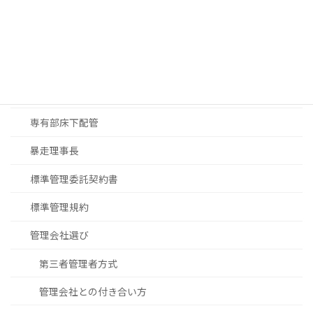
マンションDX
マンション修繕
大規模修繕工事見積
大規模修繕工事進め方
専有部床下配管
暴走理事長
標準管理委託契約書
標準管理規約
管理会社選び
第三者管理者方式
管理会社との付き合い方