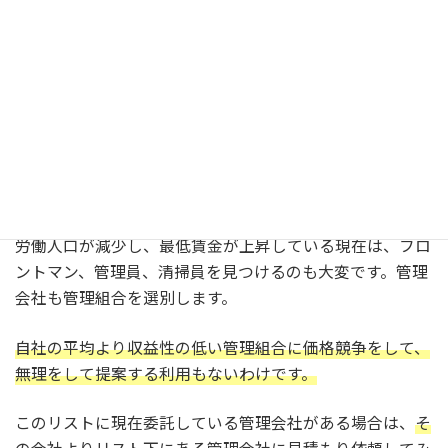
現在の管理会社より 管理組合あたりの
売上（管理委託料） が低い会社
現在委託している会社より、組合あたりの管理委託料が低
い会社を選択することで断られない可能性が高まります。
管理会社を変更するのに管理委託料が値上がりするので
は、総会で変更を否決される可能性も高くなります。
労働人口が減少し、最低賃金が上昇している現在は、フロ
ントマン、管理員、清掃員を見つけるのも大変です。管理
会社も管理組合を選別します。
自社の平均より収益性の低い管理組合に価格競争をして、
無理をして提案する利用もないわけです。
このリストに現在委託している管理会社がある場合は、
そ