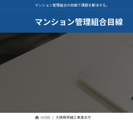
コ
ナ
マンション管理組合の目線で課題を解決する。
ン
ビ
テ
ゲ
マンション管理組合目線
ン
ー
ツ
シ
へ
ョ
ス
ン
キ
に
ッ
移
プ
動
HOME
大規模修繕工事進め方