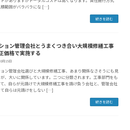
ットがありますがトータルコストは高くなります。責任施行方式
積範囲がバラバラにな […]
続きを読む
ション管理会社とうまくつき合い大規模修繕工事
正価格で実施する
10月15日
ション管理会社選びと大規模修繕工事、あまり関係なさそうにも見
すが、大いに関係しています。二つに分類されます。工事部門をも
いて、自らが元請けで大規模修繕工事を請け負う会社と、管理会社
て自らは元請けをしない […]
続きを読む