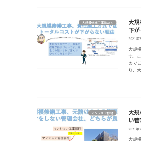
大規
大規模修繕工事進め方
下が
2021年
大規
す。
ので
り、大
大規
マンション修繕
い管
2021年
大規