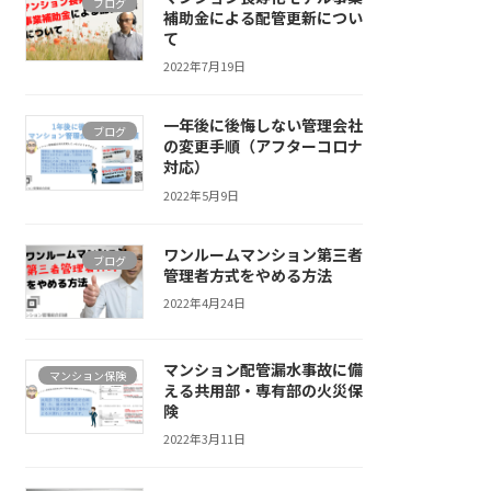
ブログ
補助金による配管更新につい
て
2022年7月19日
一年後に後悔しない管理会社
ブログ
の変更手順（アフターコロナ
対応）
2022年5月9日
ワンルームマンション第三者
ブログ
管理者方式をやめる方法
2022年4月24日
マンション配管漏水事故に備
マンション保険
える共用部・専有部の火災保
険
2022年3月11日