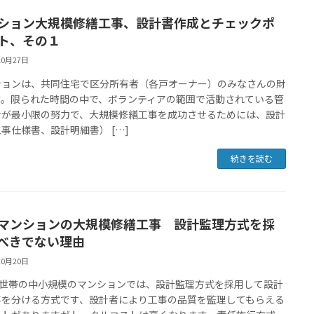
ション大規模修繕工事、設計書作成とチェックポ
ト、その１
10月27日
ションは、共同住宅で区分所有者（各戸オーナー）のみなさんの財
す。限られた時間の中で、ボランティアの範囲で活動されている管
合が最小限の努力で、大規模修繕工事を成功させるためには、設計
事仕様書、設計明細書） […]
続きを読む
マンションの大規模修繕工事 設計監理方式を採
べきでない理由
10月20日
30世帯の中小規模のマンションでは、設計監理方式を採用して設計
事を分ける方式です、設計者により工事の品質を監理してもらえる