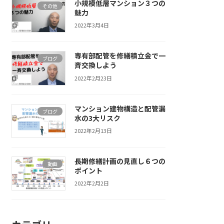
小規模低層マンション３つの
その他
魅力
2022年3月4日
専有部配管を修繕積立金で一
ブログ
斉交換しよう
2022年2月23日
マンション建物構造と配管漏
ブログ
水の3大リスク
2022年2月13日
長期修繕計画の見直し６つの
動画
ポイント
2022年2月2日