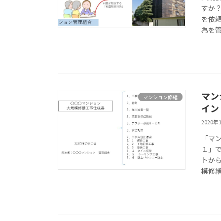
すか
を依
為を管
マン
マンション修繕
イン
2020年
「マ
１」
トか
模修繕