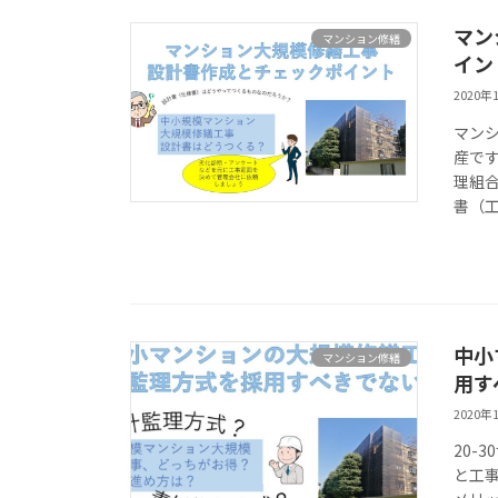
マン
マンション修繕
イン
2020年
マン
産で
理組
書（工
中小
マンション修繕
用す
2020年
20-
と工