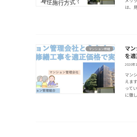
メリ
は、見
マン
マンション修繕
を適
2020年
マン
えま
って
に徹し