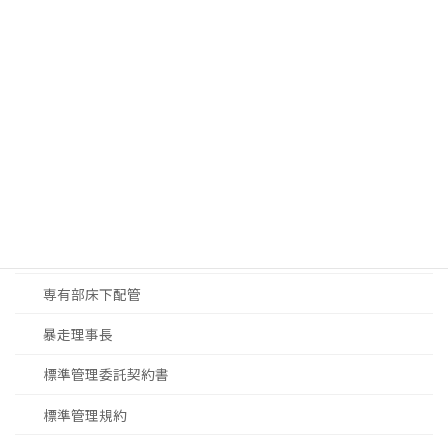
中銀カプセルタワー
投資用マンション
設備
マンションDX
マンション修繕
大規模修繕工事見積
大規模修繕工事進め方
専有部床下配管
暴走理事長
標準管理委託契約書
標準管理規約