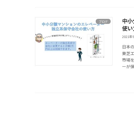
中小
ブログ
使い
2021年
日本
東芝
市場
ーが保