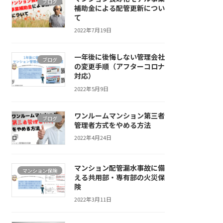
ブログ
補助金による配管更新につい
て
2022年7月19日
一年後に後悔しない管理会社
ブログ
の変更手順（アフターコロナ
対応）
2022年5月9日
ワンルームマンション第三者
ブログ
管理者方式をやめる方法
2022年4月24日
マンション配管漏水事故に備
マンション保険
える共用部・専有部の火災保
険
2022年3月11日