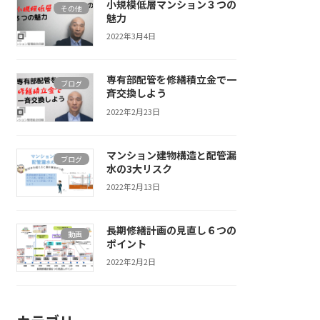
小規模低層マンション３つの
その他
魅力
2022年3月4日
専有部配管を修繕積立金で一
ブログ
斉交換しよう
2022年2月23日
マンション建物構造と配管漏
ブログ
水の3大リスク
2022年2月13日
長期修繕計画の見直し６つの
動画
ポイント
2022年2月2日