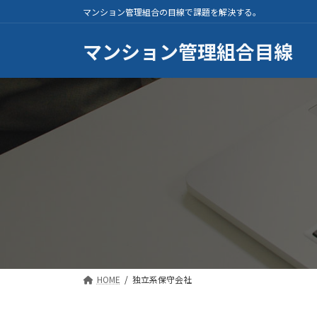
コ
ナ
マンション管理組合の目線で課題を解決する。
ン
ビ
テ
ゲ
マンション管理組合目線
ン
ー
ツ
シ
へ
ョ
ス
ン
キ
に
ッ
移
プ
動
HOME
独立系保守会社