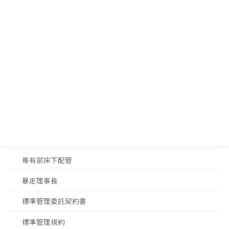
中銀カプセルタワー
投資用マンション
設備
マンションDX
マンション修繕
大規模修繕工事見積
大規模修繕工事進め方
専有部床下配管
暴走理事長
標準管理委託契約書
標準管理規約