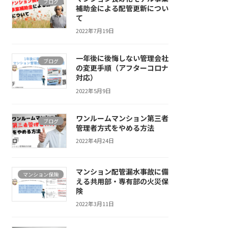
ブログ
補助金による配管更新につい
て
2022年7月19日
一年後に後悔しない管理会社
ブログ
の変更手順（アフターコロナ
対応）
2022年5月9日
ワンルームマンション第三者
ブログ
管理者方式をやめる方法
2022年4月24日
マンション配管漏水事故に備
マンション保険
える共用部・専有部の火災保
険
2022年3月11日