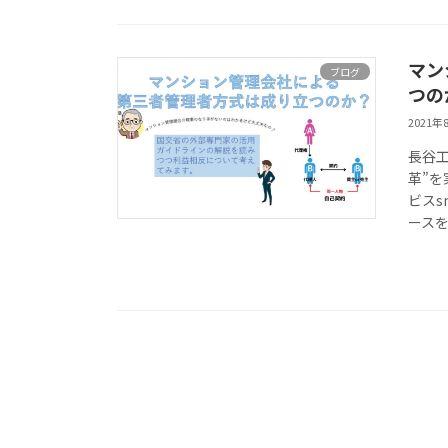
マン
ブログ
つの
2021年
長谷工
革”
ビスs
ースを