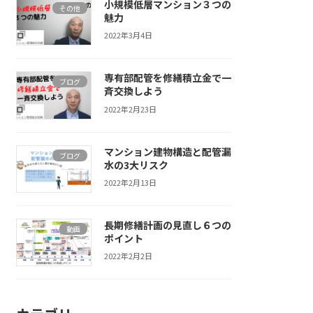
小規模低層マンション３つの
その他
魅力
2022年3月4日
専有部配管を修繕積立金で一
ブログ
斉交換しよう
2022年2月23日
マンション建物構造と配管漏
ブログ
水の3大リスク
2022年2月13日
長期修繕計画の見直し６つの
動画
ポイント
2022年2月2日