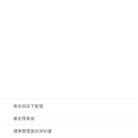
マンション選び
中銀カプセルタワー
投資用マンション
設備
マンションDX
マンション修繕
大規模修繕工事見積
大規模修繕工事進め方
専有部床下配管
暴走理事長
標準管理委託契約書